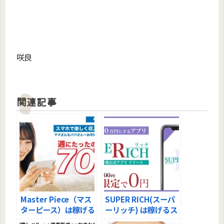
咲良
https://sakuralog.com/
関連記事
Master Piece（マス
SUPER RICH(スーパ
ターピース）は稼げる
ーリッチ) は稼げるス
スマホ副業？調査しま
マホ副業？調査しまし