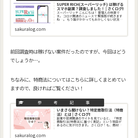
SUPER RICH(スーパーリッチ) は稼げる
スマホ副業？調査しました！ | さくログ❗
スーパーリッチ こんにちは！ 管理人の咲良で
す。 コロナ関連のニュースで 緊張感が続きます
ね…。 もう誰がかかってもおかしくない状況で
す。 近くに重症化リスクのある人がいるので 本
当に気をつけなければいけません…。 大切な人
sakuralog.com
を守るために 気
前回調査時は稼げない案件だったのですが、今回はどう
でしょうか…。
ちなみに、特商法についてはこちらに詳しくまとめてい
ますので、良ければご覧ください！
いまさら聞けない？特定商取引法（特商
法）とは | さくログ❗
副業や投資関連のサイトを見ていると、 「特定
商取引法(特商法)に基づく表記」 という項目が
あるのに気が付きます。 さくログ！も、商材を
取り上げるときは 必ずこの項目を書くようにし
ています。 このページでは、その特商法につい
sakuralog.com
て、 解説していき