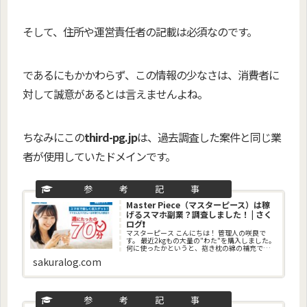
そして、住所や運営責任者の記載は必須なのです。
であるにもかかわらず、この情報の少なさは、消費者に
対して誠意があるとは言えませんよね。
ちなみにこの
third-pg.jp
は、過去調査した案件と同じ業
者が使用していたドメインです。
Master Piece（マスターピース）は稼
げるスマホ副業？調査しました！ | さく
ログ❗
マスターピース こんにちは！ 管理人の咲良で
す。 最近2kgもの大量の"わた"を購入しました。
何に使ったかというと、抱き枕の綿の補充です
笑 何年も使っていた抱き枕で、へたってしまっ
sakuralog.com
ていたのですが、捨てられずにリユースしよう
と思って！ 綿を