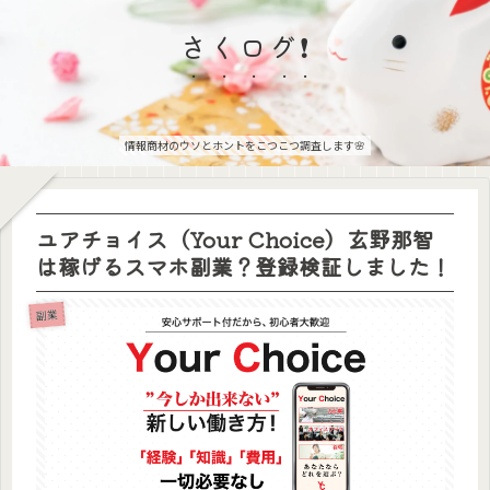
さくログ❗
情報商材のウソとホントをこつこつ調査します🌸
ユアチョイス（Your Choice）玄野那智
は稼げるスマホ副業？登録検証しました！
副業