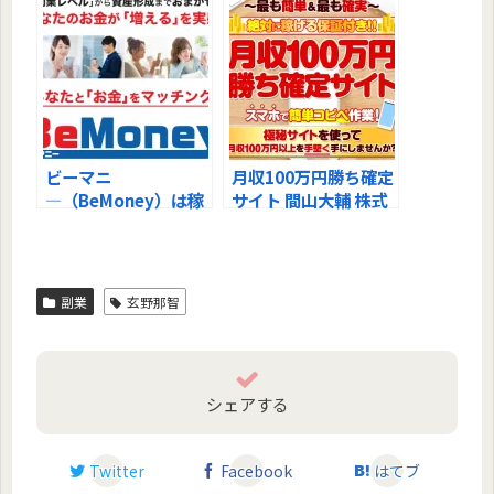
した！
た！
ビーマニ
月収100万円勝ち確定
―（BeMoney）は稼
サイト 間山大輔 株式
げるスマホ副業？徹底
会社Seven studは稼
調査しました！
げるの？深堀りしまし
た！
副業
玄野那智
シェアする
Twitter
Facebook
はてブ