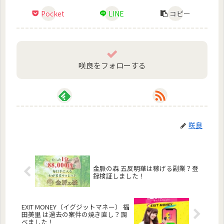
Pocket
LINE
コピー
咲良をフォローする
咲良
金脈の森 五反明華は稼げる副業？登
録検証しました！
EXIT MONEY（イグジットマネー） 福
田美里 は過去の案件の焼き直し？調
べました！