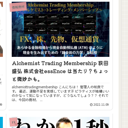
情報商材
Alchemist Trading Membership 荻田
盛弘 株式会社essEnce は当たり？ちょっ
と微妙かも。
alchemisttradingmembership こんにちは！ 管理人の咲良で
す。 最近、運動不足を実感しています汗 ピラティスが結構いい
のかなって気になっていますが、どうなんでしょう？？ それで
は、今回の商材、 ...
09
2022.11.09
FX