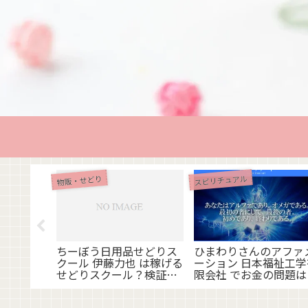
スピリチュアル
物販・せどり
作り方 金
元優 株式
Y の評判
ちーぼう日用品せどりス
ひまわりさんのアファ
クール 伊藤力也 は稼げる
ーション 日本福祉工学
せどりスクール？検証し
限会社 でお金の問題は
ました！
決する？