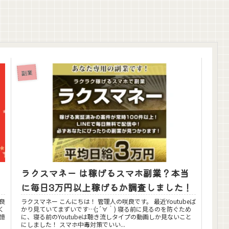
副業
ラクスマネー は稼げるスマホ副業？本当
に毎日3万円以上稼げるか調査しました！
良
ラクスマネー こんにちは！ 管理人の咲良です。 最近Youtubeば
かり見ていてまずいです…(;´∀｀) 寝る前に見るのを防ぐため
に、寝る前のYoutubeは聴き流しタイプの動画しか見ないこと
にしました！ スマホ中毒対策でいい...