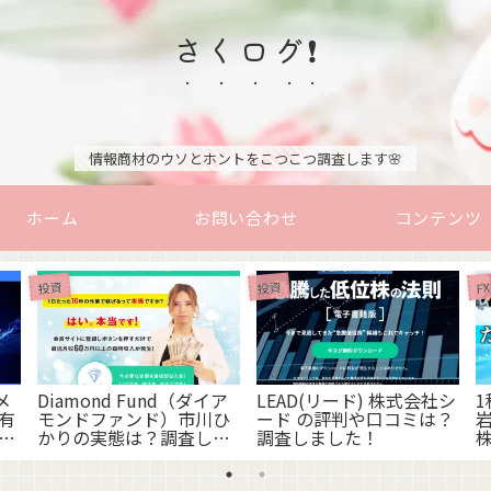
さくログ❗
情報商材のウソとホントをこつこつ調査します🌸
ホーム
お問い合わせ
コンテンツ
投資
投資
FX
メ
Diamond Fund（ダイア
LEAD(リード) 株式会社シ
1
有
モンドファンド）市川ひ
ード の評判や口コミは？
解
かりの実態は？調査しま
調査しました！
した！