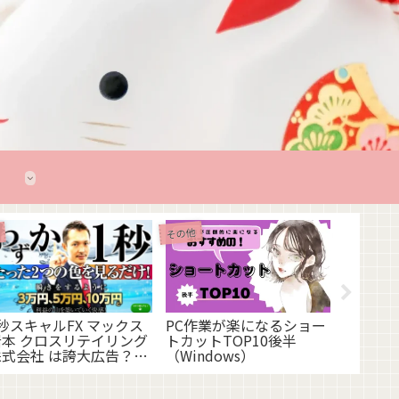
その他
FX億の
FX
リング株
る？ま
PC作業が楽になるショー
秒スキャルFX マックス
トカットTOP10後半
岩本 クロスリテイリング
（Windows）
株式会社 は誇大広告？中
身を解剖しました！