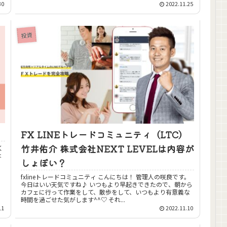
30
2022.11.25
投資
FX LINEトレードコミュニティ（LTC）
竹井佑介 株式会社NEXT LEVELは内容が
しょぼい？
fxlineトレードコミュニティ こんにちは！ 管理人の咲良です。
今日はいい天気ですね♪ いつもより早起きできたので、朝から
カフェに行って作業をして、散歩をして、いつもより有意義な
時間を過ごせた気がします^^♡ それ...
11
2022.11.10