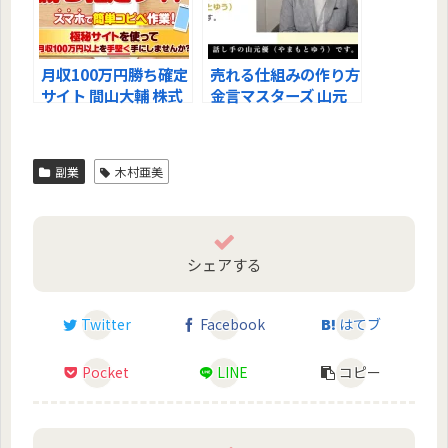
月収100万円勝ち確定
売れる仕組みの作り方
サイト 間山大輔 株式
金言マスターズ 山元
会社Seven studは稼
優 株式会社BRANZ
げるの？深堀りしまし
PAY の評判は？稼げ
た！
る？
副業
木村亜美
シェアする
Twitter
Facebook
はてブ
Pocket
LINE
コピー