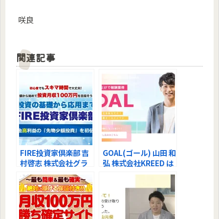
咲良
関連記事
FIRE投資家倶楽部 吉
GOAL(ゴール) 山田 和
村啓志 株式会社グラ
弘 株式会社KREED は
バー とジュビリーエ
稼げるの？調査しまし
ースとの関わりが発
た！
覚！