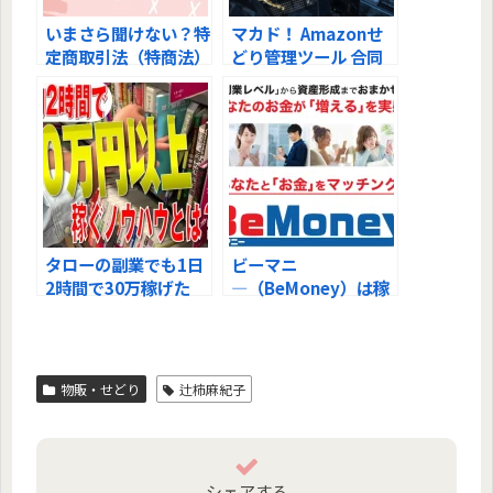
いまさら聞けない？特
マカド！ Amazonせ
定商取引法（特商法）
どり管理ツール 合同
とは
会社チルダワークは本
当に稼げる？調査して
みた！
タローの副業でも1日
ビーマニ
2時間で30万稼げた
―（BeMoney）は稼
『本せどり』講座 合
げるスマホ副業？徹底
同会社T&Mスポーツ
調査しました！
クラブの評判は？
物販・せどり
辻柿麻紀子
シェアする