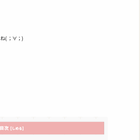
( ；∀；)
目次