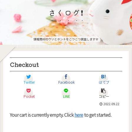
さくログ❗
情報商材のウソとホントをこつこつ調査します🌸
Checkout
Twitter
Facebook
はてブ
Pocket
LINE
コピー
2022.09.22
Your cart is currently empty. Click
here
to get started.