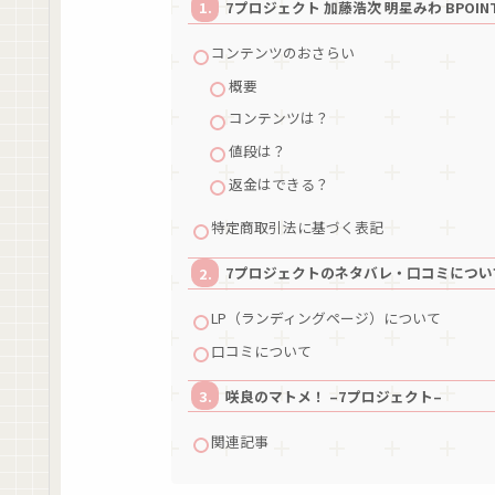
7プロジェクト 加藤浩次 明星みわ BPOINT P
コンテンツのおさらい
概要
コンテンツは？
値段は？
返金はできる？
特定商取引法に基づく表記
7プロジェクトのネタバレ・口コミにつ
LP（ランディングページ）について
口コミについて
咲良のマトメ！ –7プロジェクト–
関連記事