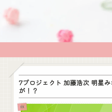
7プロジェクト 加藤浩次 明星みわ 
が！？
FX