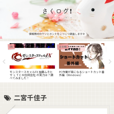
さくログ❗
情報商材のウソとホントをこつこつ調査します🌸
その他
FX
FX
グ株
「超
まし
ア 
構 
モンスタースキャルFX 加藤ムネヒ
PC作業が楽になるショートカット番
サ ＬＴＣＭ合同会社 の実力は？調
外編（Windows）
べてみました！
二宮千佳子