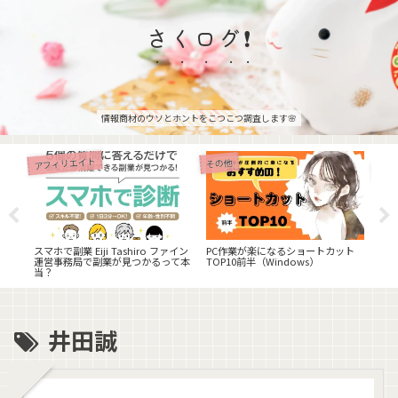
さくログ❗
情報商材のウソとホントをこつこつ調査します🌸
アフィリエイト
その他
物販
ン）
せど
onの
同会
ル？
スマホで副業 Eiji Tashiro ファイン
PC作業が楽になるショートカット
運営事務局で副業が見つかるって本
TOP10前半（Windows）
当？
井田誠