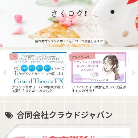
さくログ❗
情報商材のウソとホントをこつこつ調査します🌸
アフィリエイト
FX
FX
社ACT
Globa
？！
リテ
検証
グランドセオリーFX 中悠太は稼げ
アフィリエイト教材を買って大成功
る案件？まとめてみました！
する人の特徴！
合同会社クラウドジャパン