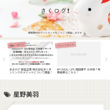
さくログ❗
情報商材のウソとホントをこつこつ調査します🌸
アフィリエイト
物販・せどり
物販
VE放
ルナ
！
あまログ 根宜正貴 株式会社オニオ
MY IDEAL LIFE 岡田康平 は本物？考
ちー
ンリンクのメリットについて調査！
察結果はこちら！
藤力
検証
星野美羽