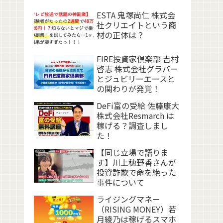
ESTA 鬼塚尚仁 株式会
社クリエイトという商
材の正体は？
FIRE投資家倶楽部 吉村
啓志 株式会社グラバー
とジュビリーエースと
の関わりが発覚！
DeFi富の受給 佐藤康大
株式会社Resmarch は
稼げる？調査しまし
た！
【同じ立場で語りま
す】川上穂野香さんが
投資詐欺で命を絶った
事件について
ライジングマネー
（RISING MONEY）若
月綾乃は稼げるスマホ