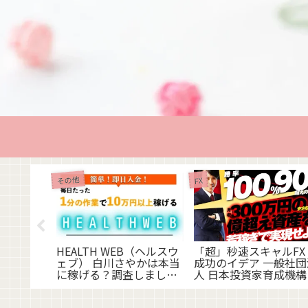
その他
FX
貴 株式会
クのメリ
査！
HEALTH WEB（ヘルスウ
「超」秒速スキャルFX
ェブ） 白川さやかは本当
成功のイデア 一般社団
に稼げる？調査しまし
人 日本投資家育成機構
た！
稼げる？