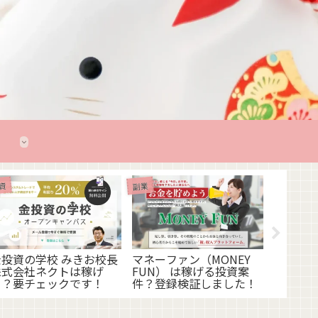
資
副業
Diamo
投資
モンド
かりの
した！
金投資の学校 みきお校長
マネーファン（MONEY
株式会社ネクトは稼げ
FUN） は稼げる投資案
る？要チェックです！
件？登録検証しました！