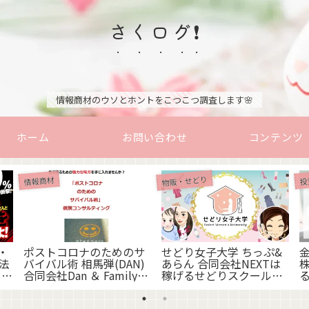
さくログ❗
情報商材のウソとホントをこつこつ調査します🌸
ホーム
お問い合わせ
コンテンツ
物販・せどり
情報商材
投
・
ポストコロナのためのサ
せどり女子大学 ちっぷ&
法
バイバル術 相馬弾(DAN)
あらん 合同会社NEXTは
 は
合同会社Dan ＆ Family
稼げるせどりスクール？
Worksで海外生活でき
実績や評判は？
る？