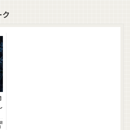
ーク
同
し
調
慣