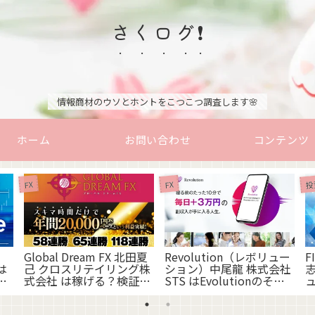
さくログ❗
情報商材のウソとホントをこつこつ調査します🌸
ホーム
お問い合わせ
コンテンツ
投
FX
FX
Global Dream FX 北田夏
Revolution（レボリュー
F
は
己 クロスリテイリング株
ション）中尾龍 株式会社
志
の
式会社 は稼げる？検証し
STS はEvolutionのそっ
ました！
くりさん？