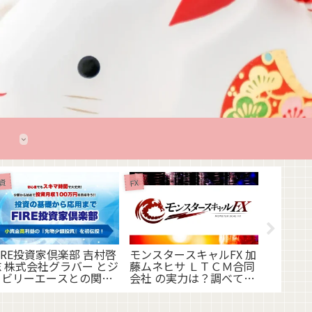
資
FX
DIREC
FX
システム
十兵衛）
IRE投資家倶楽部 吉村啓
モンスタースキャルFX 加
 株式会社グラバー とジ
藤ムネヒサ ＬＴＣＭ合同
ュビリーエースとの関わ
会社 の実力は？調べてみ
りが発覚！
ました！