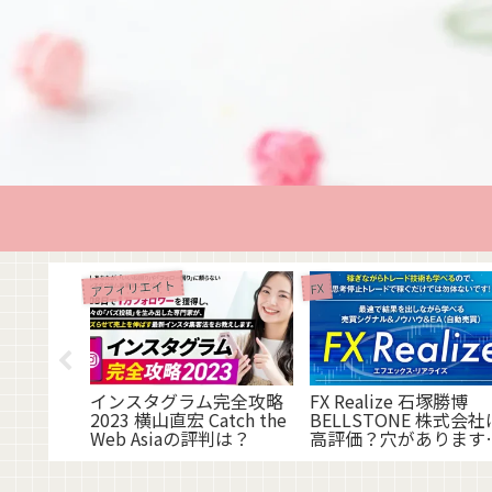
アフィリエイト
FX
レカ） 美
るの？調査
インスタグラム完全攻略
FX Realize 石塚勝博
2023 横山直宏 Catch the
BELLSTONE 株式会社
Web Asiaの評判は？
高評価？穴があります
でご注意を！