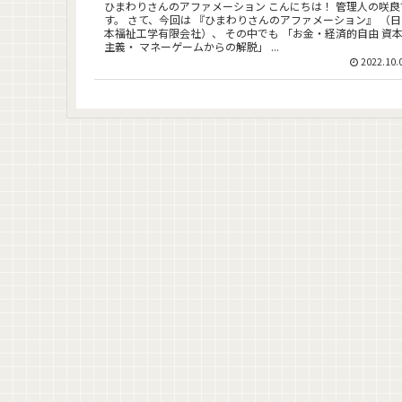
ひまわりさんのアファメーション こんにちは！ 管理人の咲良
す。 さて、今回は 『ひまわりさんのアファメーション』 （日
本福祉工学有限会社）、 その中でも 「お金・経済的自由 資本
主義・ マネーゲームからの解脱」 ...
2022.10.