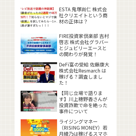
ESTA 鬼塚尚仁 株式会
社クリエイトという商
材の正体は？
FIRE投資家倶楽部 吉村
啓志 株式会社グラバー
とジュビリーエースと
の関わりが発覚！
DeFi富の受給 佐藤康大
株式会社Resmarch は
稼げる？調査しまし
た！
【同じ立場で語りま
す】川上穂野香さんが
投資詐欺で命を絶った
事件について
ライジングマネー
（RISING MONEY）若
月綾乃は稼げるスマホ